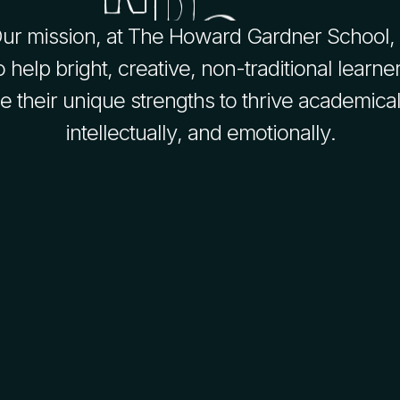
O
u
r
m
i
s
s
i
o
n
,
a
t
T
h
e
H
o
w
a
r
d
G
a
r
d
n
e
r
S
c
h
o
o
l
,
E
X
P
E
R
I
E
N
T
I
A
o
h
e
l
p
b
r
i
g
h
t
,
c
r
e
a
t
i
v
e
,
n
o
n
-
t
r
a
d
i
t
i
o
n
a
l
l
e
a
r
n
e
e
t
h
e
i
r
u
n
i
q
u
e
s
t
r
e
n
g
t
h
s
t
o
t
h
r
i
v
e
a
c
a
d
e
m
i
c
a
i
n
t
e
l
l
e
c
t
u
a
l
l
y
,
a
n
d
e
m
o
t
i
o
n
a
l
l
y
.
H
A
N
D
S
-
O
N