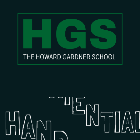
H
A
N
D
S
-
O
N